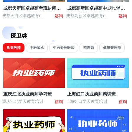
成都天府区卓越高考班封闭式
成都高新区卓越高中1对1辅导
全日制
补习
成都天府区卓越教育(麓
成都高新区卓越教育(全
咨询
咨询
山校区)
日制中心校区)
医卫类
执业药师
中医师承
中医专长医师
营养师
健康管理师
重庆江北执业药师学习班
上海虹口执业药师精讲班
重庆江北学天教育培训
上海虹口学天教育培训
咨询
咨询