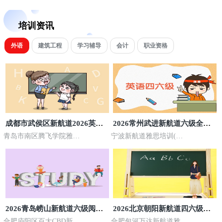
编程培训
儿编程培训
培训资讯
外语
建筑工程
学习辅导
会计
职业资格
成都市武侯区新航道2026英语
2026常州武进新航道六级全科
四级预科暑期小班课程规
暑秋刷题集训班课时规划
青岛市南区腾飞学院雅思
宁波新航道雅思培训(北
培训
美中心)
2026青岛崂山新航道六级阅读
2026北京朝阳新航道四六级线
技巧暑期小班开课安排
上单科专项辅导师资明细
合肥庐阳区百大CBD新航
合肥包河万达新航道雅思