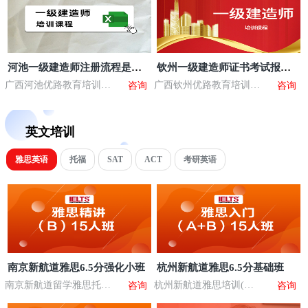
河池一级建造师注册流程是什
钦州一级建造师证书考试报考
么
费多少
广西河池优路教育培训学
广西钦州优路教育培训学
咨询
咨询
校
校
英文培训
雅思英语
托福
SAT
ACT
考研英语
南京新航道雅思6.5分强化小班
杭州新航道雅思6.5分基础班
南京新航道留学雅思托福
杭州新航道雅思培训(钱
咨询
咨询
(河西校区)
江校区)