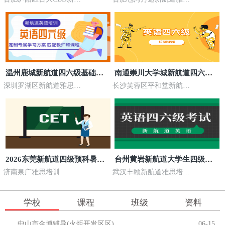
道雅思培训
培训
温州鹿城新航道四六级基础巩
南通崇川大学城新航道四六级
固暑假走读班课时安排
周末线下面授培优课程
深圳罗湖区新航道雅思培
长沙芙蓉区平和堂新航道
训
雅思培训
2026东莞新航道四级预科暑假
台州黄岩新航道大学生四级线
走读基础班收费公示
上全程备考班收费参考
济南泉广雅思培训
武汉丰颐新航道雅思培训
(丰颐校区)
学校
课程
班级
资料
中山市金博辅导(火炬开发区区)
06-15