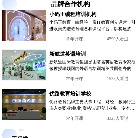
品牌合作机构
小码王编程培训机构
小码王教育，由经验丰富IT教育创立运营，引
进欧美先进教育理念和课程平台，以构建孩子
面向未来的思维方式为企业使命，致力于成为
常年开课
4590人看过
卓越的青少
新航道英语培训
新航道国际教育集团是由著名英语教育专家胡
敏教授率领国内外语言培训精英共同创办的国
际化语言教育机构， 以 我坚持，我成功 为精
常年开课
1528人看过
神内涵
优路教育培训学校
优路教育品牌主要从事工程、财经、教师行业
准入类职业(执业)资格认证培训业务、专本科
学历继续教育业务。包括：建设工程类执业资
常年开课
3325人看过
格考前培训