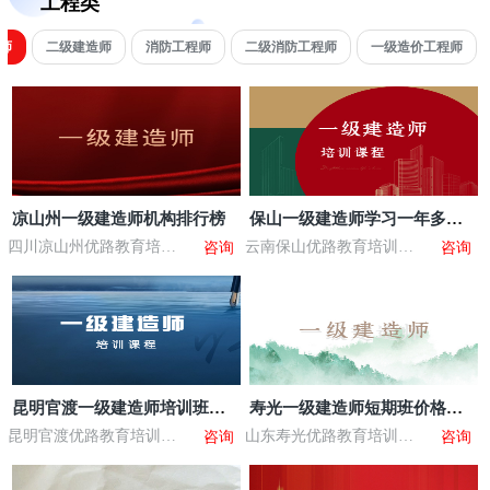
工程类
师
二级建造师
消防工程师
二级消防工程师
一级造价工程师
凉山州一级建造师机构排行榜
保山一级建造师学习一年多少
钱
四川凉山州优路教育培训
云南保山优路教育培训学
咨询
咨询
学校
校
昆明官渡一级建造师培训班怎
寿光一级建造师短期班价格多
么挑选
少
昆明官渡优路教育培训学
山东寿光优路教育培训学
咨询
咨询
校
校