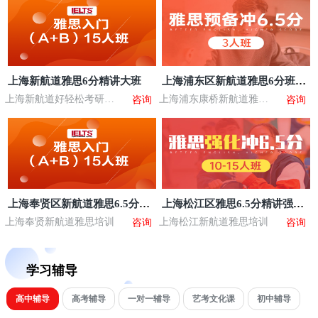
上海新航道雅思6分精讲大班
上海浦东区新航道雅思6分班基
础班
上海新航道好轻松考研曹
上海浦东康桥新航道雅思
咨询
咨询
路校区
培训
上海奉贤区新航道雅思6.5分精
上海松江区雅思6.5分精讲强化
讲班
大班
上海奉贤新航道雅思培训
上海松江新航道雅思培训
咨询
咨询
学习辅导
高中辅导
高考辅导
一对一辅导
艺考文化课
初中辅导