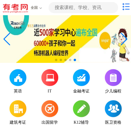
全国
英语
IT
金融考证
少儿编程
建筑考证
出国留学
K12辅导
医卫资格