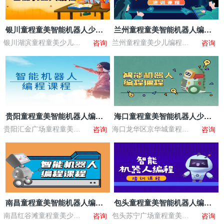
银川童程童美智能机器人少儿
兰州童程童美智能机器人编程
编程课程
兴趣班
银川湖滨童程童美少儿编
兰州童程童美少儿编程培
咨询
咨询
程培训
训
贵阳童程童美智能机器人编程
海口童程童美智能机器人少儿
学习班
编程课程
贵阳汇金广场童程童美少
海口龙华区京华城童程童
咨询
咨询
儿编程培训
美少儿编程培训
南昌童程童美智能机器人编程
包头童程童美智能机器人编程
兴趣班
学习班
南昌红谷滩童程童美少儿
包头苏宁广场童程童美少
咨询
咨询