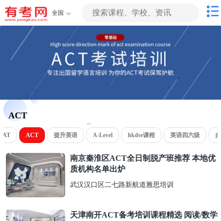
全国
ACT
MAT
ACT
提升英语
A-Level
hkdse课程
英语四六级
多
南京秦淮区ACT全日制脱产班推荐 本地优
质机构名单出炉
武汉汉口区二七路新航道雅思培训
天津南开ACT备考培训课程精选 阅读/数学