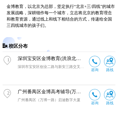
金博教育，以北京为总部，坚定执行“北京+三/四线”的城市
发展战略，深耕细作每一个城市，立志将北京的教育理念
和教育资源，通过线上和线下相结合的方式，传递给全国
三四线城市的孩子们。
校区分布
深圳宝安区金博教育(洪浪北校区)
1
深圳市宝安区创业二路与新安三路交叉口玺玥大厦
咨询
路线
广州番禺区金博高考辅导(万博校区)
2
广州番禺区（万博一路）启迪数字大厦
咨询
路线