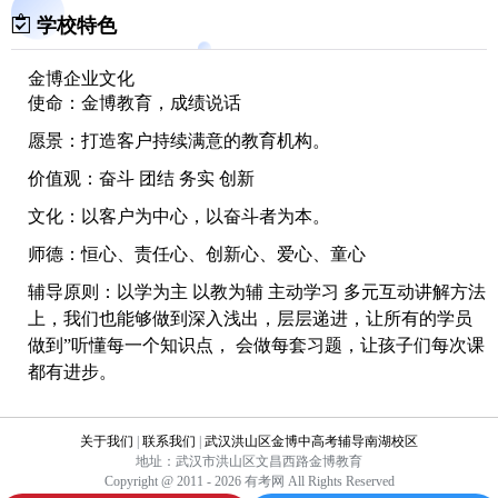
学校特色
金博企业文化
使命：
金博教育，成绩说话
愿景：
打造客户持续满意的教育机构。
价值观：
奋斗 团结 务实 创新
文化：
以客户为中心，以奋斗者为本。
师德：
恒心、责任心、创新心、爱心、童心
辅导原则：
以学为主 以教为辅 主动学习 多元互动讲解方法
上，我们也能够做到深入浅出，层层递进，让所有的学员
做到”听懂每一个知识点， 会做每套习题，让孩子们每次课
都有进步。
关于我们
|
联系我们
|
武汉洪山区金博中高考辅导南湖校区
地址：武汉市洪山区文昌西路金博教育
Copyright @ 2011 - 2026 有考网 All Rights Reserved