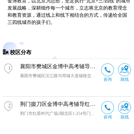
金博教育，以北京为总部，坚定执行“北京+三/四线”的城市
发展战略，深耕细作每一个城市，立志将北京的教育理念
和教育资源，通过线上和线下相结合的方式，传递给全国
三四线城市的孩子们。
校区分布
襄阳市樊城区金博中高考辅导(五中校区)
1
襄阳市樊城区汉江路与邓城大道辅路交叉口南180米
咨询
路线
荆门掇刀区金博中高考辅导红星时代校区
2
荆门市红星时代广场2期北区1-254号门店金博升学
咨询
路线