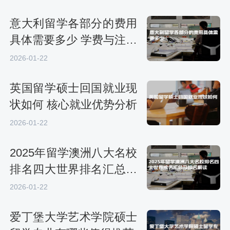
意大利留学各部分的费用
具体需要多少 学费与注册
费
2026-01-22
英国留学硕士回国就业现
状如何 核心就业优势分析
2026-01-22
2025年留学澳洲八大名校
排名四大世界排名汇总及
排名解读
2026-01-22
爱丁堡大学艺术学院硕士