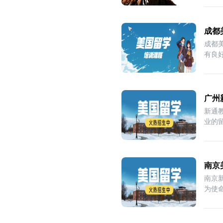
成都
成都
有良
院
广州
新通
业的
是
南京
南京
为使