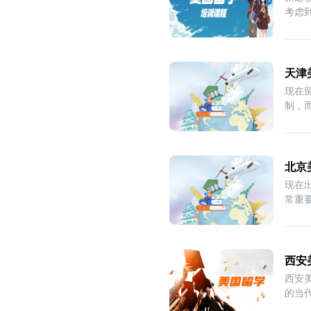
考虑
天津
现在
制，
建
北京
现在
常重
一
西安
西安
的当
程体