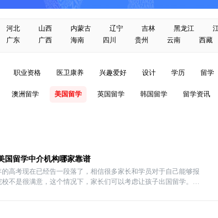
河北
山西
内蒙古
辽宁
吉林
黑龙江
广东
广西
海南
四川
贵州
云南
西藏
职业资格
医卫康养
兴趣爱好
设计
学历
留学
澳洲留学
美国留学
英国留学
韩国留学
留学资讯
美国留学中介机构哪家靠谱
24年的高考现在已经告一段落了，相信很多家长和学员对于自己能够报
院校不是很满意，这个情况下，家长们可以考虑让孩子出国留学。美