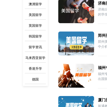
济南
澳洲留学
济南
的学
美国留学
留
英国留学
郑州
韩国留学
郑州
中介
留学资讯
马来西亚留学
福州
香港升学
福州
出国留
德国
海
厦门
新通