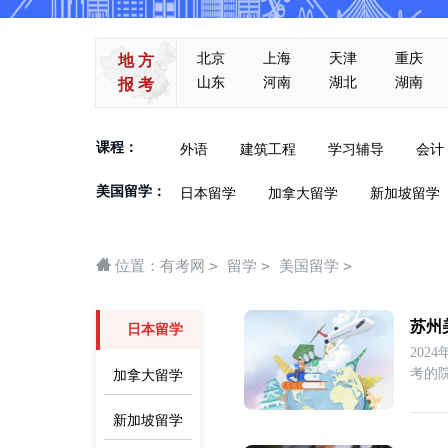
北京
上海
天津
重庆
地 方
山东
河南
湖北
湖南
报 考
课程：
外语
建筑工程
学习辅导
会计
美国留学：
日本留学
加拿大留学
新加坡留学
>
>
>
位置：
有考网
留学
美国留学
苏州
日本留学
20
考的
加拿大留学
国
新加坡留学