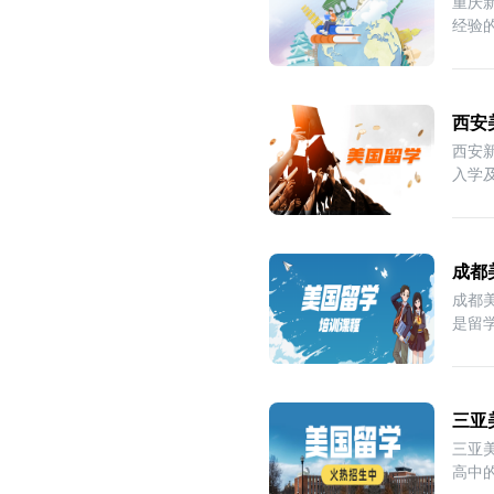
重庆
经验
料
西安
西安
入学
e
成都
成都
是留
三亚
三亚
高中