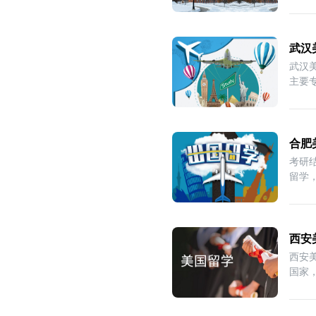
武汉
武汉
主要
训，
合肥
考研
留学
针
西安
西安
国家