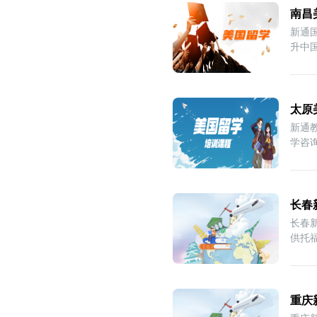
南昌
新通
升中
外
太原
新通
学咨
于
长春
长春
供托
重庆