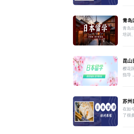
各
青岛
青岛
培训
分
昆山
樱花
指导
习，
苏州
在如
了很
学