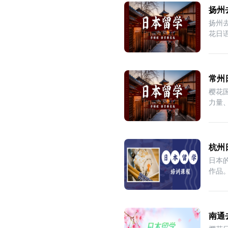
扬州
扬州
花日
常州
樱花
力量
于
杭州
日本
作品
的
南通