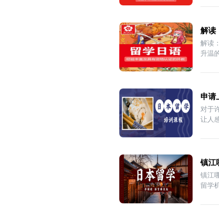
解读
解读
升温
申请
对于
让人
以
镇江
镇江
留学