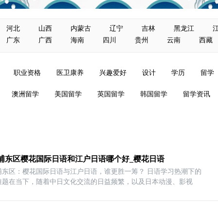
河北
山西
内蒙古
辽宁
吉林
黑龙江
广东
广西
海南
四川
贵州
云南
西藏
职业资格
医卫康养
兴趣爱好
设计
学历
留学
澳洲留学
美国留学
英国留学
韩国留学
留学资讯
浦东区樱花国际日语和江户日语哪个好_樱花日语
浦东区：樱花国际日语与江户日语，谁更胜一筹？ 日语学习热潮下的
难题在当下，随着中日文化交流的日益频繁，以及日本动漫、影视