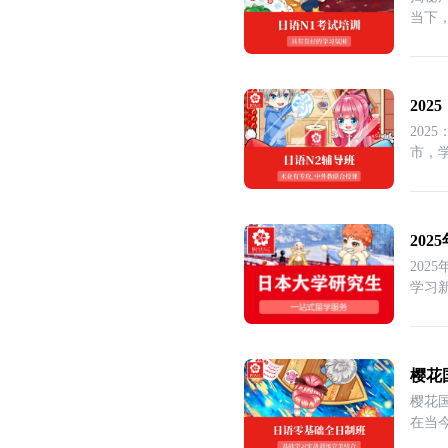
当下
20
20
市，
20
20
学习
樱花
樱花
在当