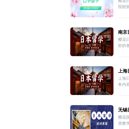
樱花
院校
务，
南京
樱花
前的
错
上海
上海
务内
化
无锡
樱花
质教