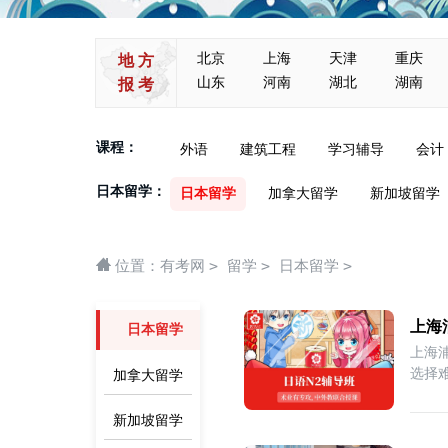
北京
上海
天津
重庆
地 方
山东
河南
湖北
湖南
报 考
课程：
外语
建筑工程
学习辅导
会计
日本留学：
日本留学
加拿大留学
新加坡留学
>
>
>
位置：
有考网
留学
日本留学
上海
日本留学
上海
选择
加拿大留学
新加坡留学