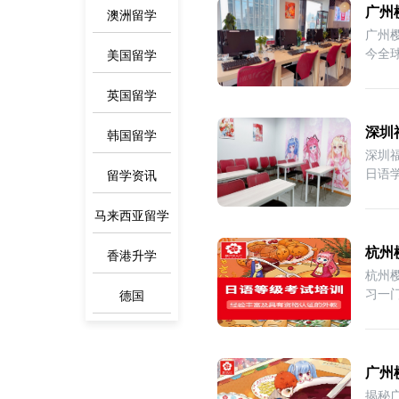
广州
澳洲留学
广州
今全
美国留学
英国留学
深圳
韩国留学
深圳
日语
留学资讯
马来西亚留学
杭州
香港升学
杭州
习一
德国
广州
揭秘