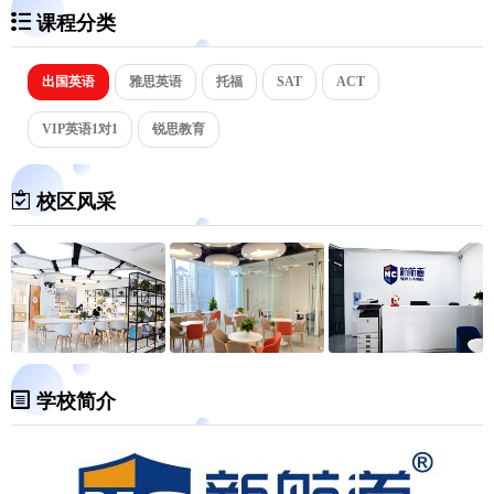
课程分类
出国英语
雅思英语
托福
SAT
ACT
VIP英语1对1
锐思教育
校区风采
学校简介