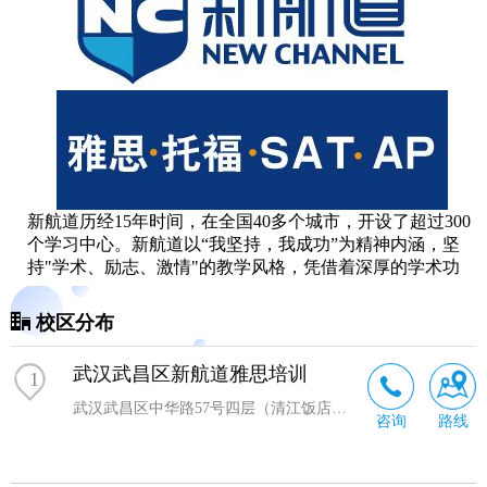
新航道历经15年时间，在全国40多个城市，开设了超过300
个学习中心。新航道以“我坚持，我成功”为精神内涵，坚
持"学术、励志、激情"的教学风格，凭借着深厚的学术功
底、务实的教学作风、强劲的研发能力和旺盛的进取精神
成为行业的领导品牌，在教学内容、教材研发、授课质
校区分布
量、环境服务等多个方面为业界创立了全新的标准，并不
断引领中国英语培训业的全面升级。
武汉武昌区新航道雅思培训
1
新航道国际教育集团(NEW CHANNEL INTERNATIONAL
EDUCATION GROUP LIMITED)是由中国英语培训界领军
武汉武昌区中华路57号四层（清江饭店旁）
咨询
路线
人物、英语教育胡敏教授率领一批国内外语言培训界精英
及学者共同创办，美国国际数据集团(IDG)和 全球的教育培
训机构美国Kaplan国际教育集团参与战略投资的国际化语