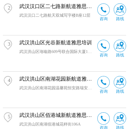
武汉汉口区二七路新航道雅思培训
言教育机构。
2
武汉汉口二七路航天双城写字楼B座12层
咨询
路线
武汉洪山区光谷新航道雅思培训
3
武汉洪山区珞喻路609号联合国际大厦1401-1408
咨询
路线
武汉洪山区南湖花园新航道雅思培训
4
武汉洪山区南湖花园温馨苑恒安路瑞安街交叉路口（瑞安街73号）
咨询
路线
武汉洪山区佰港城新航道雅思培训
5
武汉洪山区南湖佰港城花样街106A
咨询
路线