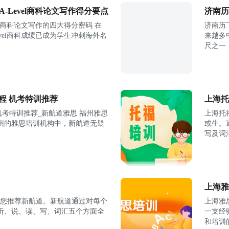
 A-Level商科论文写作得分要点
济南历
：商科论文写作的四大得分密码 在
济南历
vel商科成绩已成为学生冲刺海外名
来越多
尺之一
程 机考特训推荐
上海托
机考特训推荐_新航道雅思 福州雅思
上海托
州的雅思培训机构中，新航道无疑
或生。
写及词
上海雅
为您推荐新航道。新航道通过对每个
上海雅
听、说、读、写、词汇五个方面全
一支经
和培训