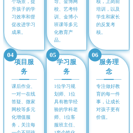
个场景，提
导、金博网
核，上岗前
升孩子的学
校、艺考特
培训，以及
习效率和督
训、金博小
学生和家长
促改进学习
班课等多元
的反复考
成果。
化教育产
核。
品。
04
05
06
项目服
学习服
服务理
务
务
念
课后作业、
1位学习规
专注做好教
一对一在线
划师、1位
育的每一件
答疑、微家
具有教学经
事，让成长
网校等多元
验的学科老
对孩子更有
化增值服
师、1位客
价值。
务，关注每
服班主任、
一个不同孩
1套个性化