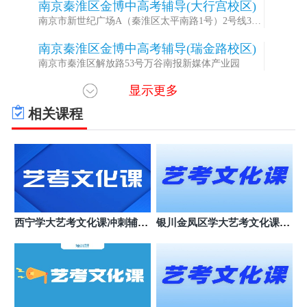
南京秦淮区金博中高考辅导(大行宫校区)
4
南京市新世纪广场A（秦淮区太平南路1号）2号线3号
线大行宫站
南京秦淮区金博中高考辅导(瑞金路校区)
5
南京市秦淮区解放路53号万谷南报新媒体产业园
显示更多
南京秦淮金博中高考辅导(张府园校区)
6
南京市秦淮区互联网金融大厦
相关课程
南京建邺万达金博中高考辅导(万达校区)
7
南京市建邺区万达中心B座
南京建邺紫金西金博中高考辅导(奥体校
8
区)
南京市建邺区紫金西城中心
南京鼓楼区金博中高考辅导(珠江路校区)
9
西宁学大艺考文化课冲刺辅导
银川金凤区学大艺考文化课机
南京鼓楼区珠江路校区易发大厦中山路179号
班
构哪个好
南京鼓楼金博中高考辅导(龙江校区)
10
南京市鼓楼区草场门大街101号文荟大厦15楼