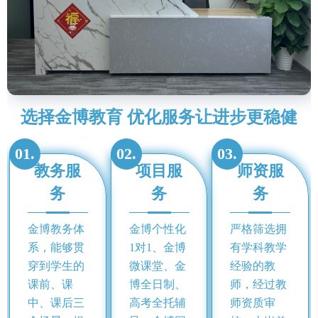
选择金博教育 优化服务让进步更稳健
01.
02.
03.
教务服
项目服
师资服
务
务
务
金博教务体
金博个性化
严格筛选拥
系，能够贯
1对1、金博
有学科教学
穿到学生的
微课堂、金
经验的教
课前、课
博全日制、
师，经过教
中、课后三
高考全托辅
师资质审