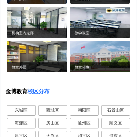
机构室内走廊
教学教室
教室外景
教室环境
金博教育
校区分布
东城区
西城区
朝阳区
石景山区
海淀区
房山区
通州区
顺义区
昌平区
大兴区
和平区
河东区