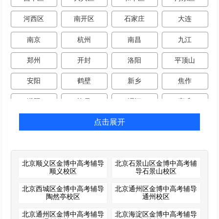
河西区
南开区
石家庄
大连
南京
杭州
南昌
九江
郑州
开封
洛阳
平顶山
安阳
鹤壁
新乡
焦作
濮阳
许昌
漯河
商丘
点击展开
武汉
荆门
荆州
广州
深圳
珠海
佛山
惠州
南宁
成都
西安
东莞
北京顺义区金博中高考辅导
北京石景山区金博中高考辅
顺义校区
导石景山校区
丰台区
中山
襄阳
北京西城区金博中高考辅导
北京通州区金博中高考辅导
陶然亭校区
通州校区
北京通州区金博中高考辅导
北京海淀区金博中高考辅导