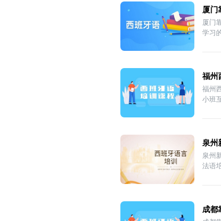
厦门
厦门
学习
福州
福州
小班
泉州
泉州
法语
成都