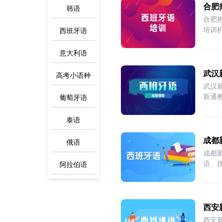
合肥
韩语
合肥
培训机
西班牙语
意大利语
武汉
高考小语种
武汉
新通
葡萄牙语
泰语
成都
俄语
成都
语、
阿拉伯语
西安
西安