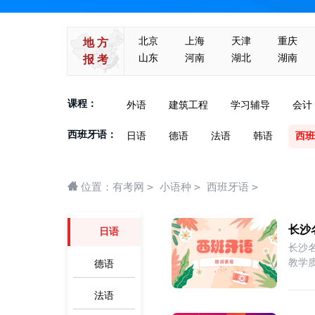
北京
上海
天津
重庆
地 方
山东
河南
湖北
湖南
报 考
课程：
外语
建筑工程
学习辅导
会计
西班牙语：
日语
德语
法语
韩语
西班
>
>
>
位置：
有考网
小语种
西班牙语
长沙
日语
长沙
教学
德语
法语