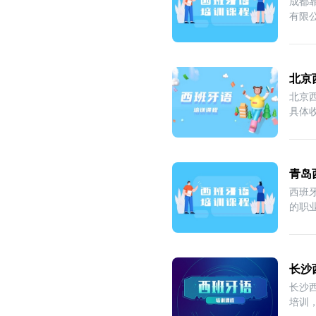
成都
有限
北京
北京
具体
青岛
西班
的职
长沙
长沙
培训，