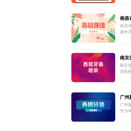
南昌
南昌
通外
南京
南京
语欧
广州
广州
学为