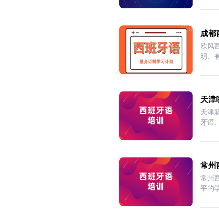
成都
欧风
明、
写作
天津
天津
牙语
常州
常州
平的