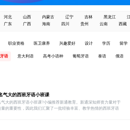
河北
山西
内蒙古
辽宁
吉林
黑龙江
广东
广西
海南
四川
贵州
云南
西藏
职业资格
医卫康养
兴趣爱好
设计
学历
留学
牙语
意大利语
高考小语种
葡萄牙语
泰语
俄语
名气大的西班牙语小班课
名气大的西班牙语小班课?小编推荐新通教育。新通深知师资力量对于
质量的重要性，因此我们汇聚了一批经验丰富、教学热情的西班牙语