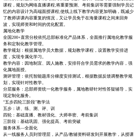
课程，规划为网络直播课程;将重要预测、考前集训等需要强制学员记
忆的内容设计为高端面授课程;使线上线下教学内容更加明确，既减少
了教师讲课内容重复的情况，又让学员免于在海量课程之间来回奔
波，实现师资和时间的优化配置。
属地化教学
全国200+直营分校依托总部标准化产品体系，全面推行属地化教学服
务和定制化教学管理。
教学规划：根据属地学员大数据，规划教学课程，设置教学安排进
度，实现专属化学习。
教学内容：因地制宜、因人施教，安排符合学员需求的教学内容，强
化属地面授。
测评管理：依托智能题库分梯度安排测试，根据数据反馈调整教学规
划，实现针对性教学。
分层服务：总部师资统一化教学服务，属地教研针对性答疑辅导，实
现定制化服务。
“五步四轮三阶段”教学法
五步：讲、练、测、评、训
四轮：基础直播、教材强化、大师串密、考前集训
三阶段：基础巩固、强化提高、考前突破
服务体系—全面化
从一线服务人员到管理层，从产品/教辅资料研发到开展教学，从授课