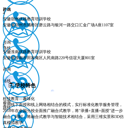
路线
咨询
4
安徽宿州优路教育培训学校
安徽省宿州市埇桥区磬云路与银河一路交口汇金广场A座1107室
咨询
5
路线
安徽淮南优路教育培训学校
安徽省淮南市田家庵区人民南路220号信谊大厦801室
咨询
路线
学校特色
科技教育—趣味化
咨询
采用线下面授和线上网络相结合的模式，实行标准化教学服务管理，
路线
2018年在全国分校全面推广融合式教学，将“录播+直播+面授”进一步
融合，同时，将融合式教学与智能技术相结合，采用三维实景和3D仿
真模拟教学。