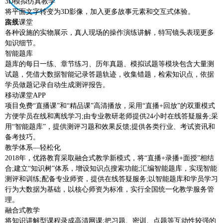
3D模拟仿真教学
将平面文字转变为3D影像，加入更多故事元素和交互式体验。
路线
实景课堂
各种设施的实物展示，真人现场的操作演练讲解，特写镜头表现更多
知识细节。
智能题库
题库的每日一练、章节练习、历年真题、模拟试题等模块包含大量测
试题，凭借大数据智能记录答题轨迹，收集错题，检索知识点，依据
学员做题记录自动生成测评报告。
移动课堂APP
项目免费“直播课”和“精品课”高清播放，采用“直播+回放”的双重模式
方便学员在线和离线学习;由专业教研老师提供24小时在线答疑服务;采
用“智能题库”，提供测评习题和效果反馈;提供各类行业、考试资讯和
备考技巧。
教学体系—轻松化
2018年，优路教育采取融合式教学新模式，将“直播+录播+面授”相结
合;建立“知识树”体系，增设知识点搜索功能;汇编智能题库，实现智能
测评和训练;配备专业师资，提供在线答疑服务;以智能题库和学员学习
行为大数据为基础，以核心师资为标准，实行全国统一化教学服务管
理。
融合式教学
将知识讲解型课程录成高清网课;把习题、密训、点题等互动性较强的