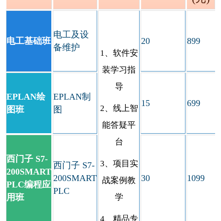
电工及设
电工基础班
20
899
备维护
1、软件安
装学习指
导
EPLAN绘
EPLAN制
15
699
2、线上智
图班
图
能答疑平
台
西门子 S7-
3、项目实
西门子 S7-
200SMART
200SMART
30
1099
战案例教
PLC编程应
PLC
用班
学
4、精品专