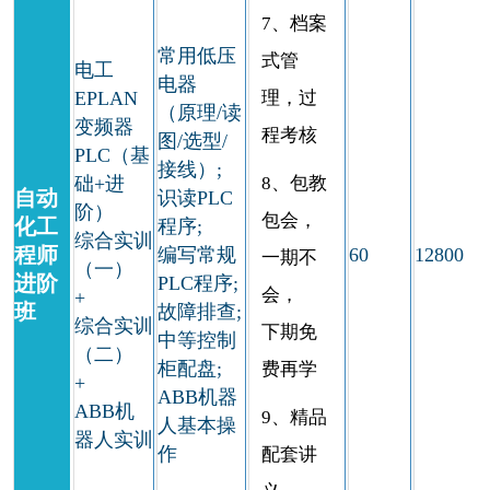
7、档案
常用低压
式管
电工
电器
EPLAN
理，过
（原理/读
变频器
程考核
图/选型/
PLC（基
接线）;
础+进
8、包教
自动
识读PLC
阶）
包会，
化工
程序;
综合实训
程师
编写常规
60
12800
一期不
（一）
进阶
PLC程序;
会，
+
班
故障排查;
综合实训
下期免
中等控制
（二）
柜配盘;
费再学
+
ABB机器
ABB机
9、精品
人基本操
器人实训
作
配套讲