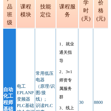
学
价
品
课程
技能
课程服
时
格
班
模块
定位
务
(天)
(元)
级
1、就业
通关指
导
2、3v1
常用低压
电器
师资专
电工
（原理/识
属服务
自动
EPLANP
图/接
化工
群
变频器
线）;
程师
30
8800
PLC基础
识读PLC
3、线上
基础