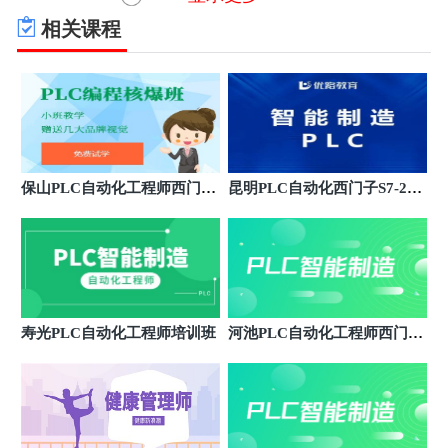
安徽省淮南市田家庵区人民南路220号信谊大厦801室
相关课程
安徽滁州优路教育培训学校
7
安徽省滁州市南谯区中都大道1577号世贸大厦A座
1901-1906室
安徽阜阳优路教育培训学校
8
安徽省阜阳市颍泉区颍州路8号巨川广场A座1506室
安徽六安优路教育培训学校
9
保山PLC自动化工程师西门子
昆明PLC自动化西门子S7-200
安徽省安庆市迎江区新城吾悦广场B1栋29层2918-2921
S7-1200/1500编程班
SMART编程班
室（菱湖南路与龙眠山南路交叉口）
安徽芜湖优路教育培训学校
10
安徽省芜湖市镜湖区北京中路69号万达二期3号写字楼
1615室
安徽蚌埠优路教育培训学校
11
安徽省蚌埠市蚌山区东海大道4199号万达写字楼A座
寿光PLC自动化工程师培训班
河池PLC自动化工程师西门子
713室
S7-1200/1500编程班
安徽安庆优路教育培训学校
12
安徽省安庆市迎江区新城吾悦广场B1栋29层2918-2921
室（菱湖南路与龙眠山南路交叉口）
合肥南站优路教育培训学校
13