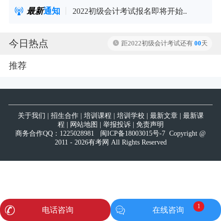
最新
通知
试报名即将开始..
2022初级会计考试报名即将开始..
今日热点
距2022初级会计考试还有
00
天
推荐
关于我们
|
招生合作
|
培训课程
|
培训学校
|
最新文章
|
最新课
程
|
网站地图
|
举报投诉
|
免责声明
商务合作QQ：
1225028981
闽ICP备18003015号-7
Copyright @
2011 - 2026有考网 All Rights Reserved
1
电话咨询
在线咨询