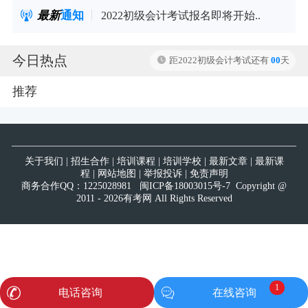
最新
通知
试报名即将开始..
2022初级会计考试报名即将开始..
今日热点
距2022初级会计考试还有
00
天
推荐
关于我们
|
招生合作
|
培训课程
|
培训学校
|
最新文章
|
最新课
程
|
网站地图
|
举报投诉
|
免责声明
商务合作QQ：
1225028981
闽ICP备18003015号-7
Copyright @
2011 - 2026有考网 All Rights Reserved
1
电话咨询
在线咨询