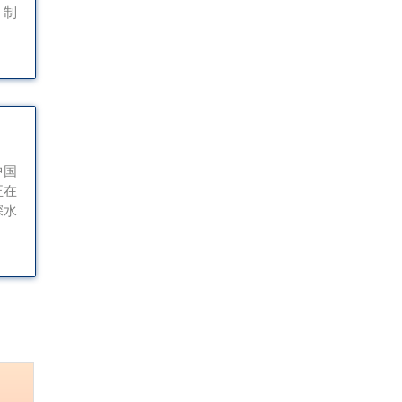
、制
中国
正在
深水