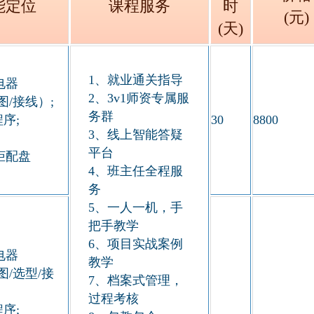
能定位
课程服务
时
(元)
(天)
1、就业通关指导
电器
2、3v1师资专属服
图/接线）;
务群
程序;
30
8800
3、线上智能答疑
平台
柜配盘
4、班主任全程服
务
5、一人一机，手
把手教学
6、项目实战案例
电器
教学
图/选型/接
7、档案式管理，
过程考核
程序;