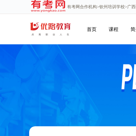
有考网
合作机构>
钦州培训学校
>广
首页
课程
简