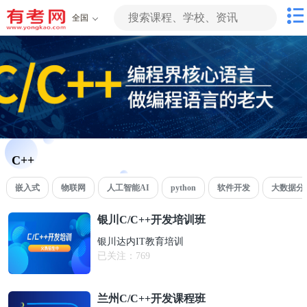
全国
C++
嵌入式
物联网
人工智能AI
python
软件开发
大数据分
银川C/C++开发培训班
银川达内IT教育培训
已关注：
769
兰州C/C++开发课程班