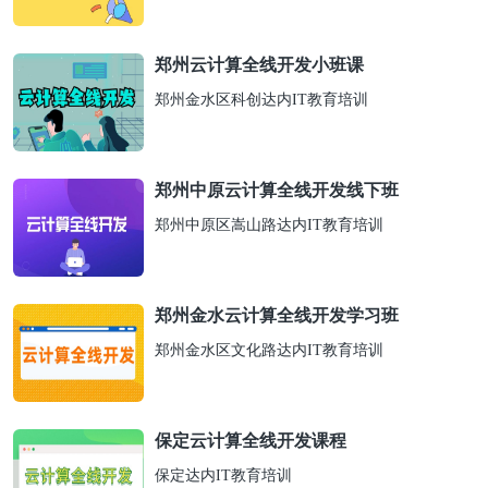
郑州云计算全线开发小班课
郑州金水区科创达内IT教育培训
郑州中原云计算全线开发线下班
郑州中原区嵩山路达内IT教育培训
郑州金水云计算全线开发学习班
郑州金水区文化路达内IT教育培训
保定云计算全线开发课程
保定达内IT教育培训