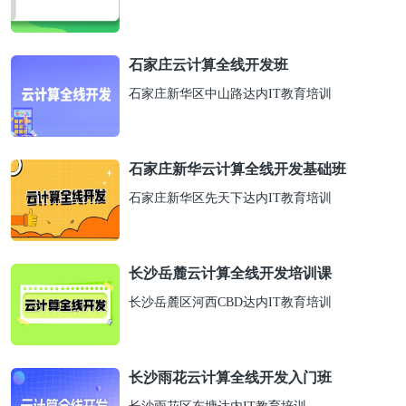
石家庄云计算全线开发班
石家庄新华区中山路达内IT教育培训
石家庄新华云计算全线开发基础班
石家庄新华区先天下达内IT教育培训
长沙岳麓云计算全线开发培训课
长沙岳麓区河西CBD达内IT教育培训
长沙雨花云计算全线开发入门班