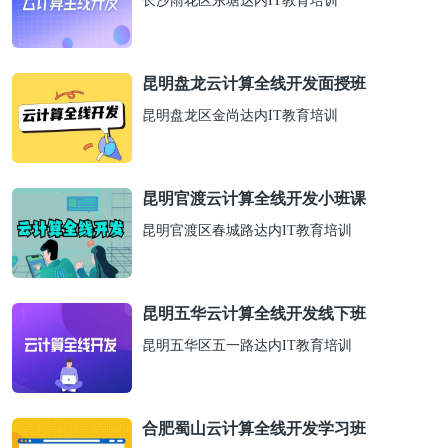
长沙雨花区东塘达内IT教育培训
昆明盘龙云计算全线开发面授班
昆明盘龙区金尚达内IT教育培训
昆明官渡云计算全线开发小班课
昆明官渡区春城路达内IT教育培训
昆明五华云计算全线开发线下班
昆明五华区五一路达内IT教育培训
合肥蜀山云计算全线开发学习班