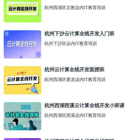
杭州西湖区文教达内IT教育培训
杭州下沙云计算全线开发入门班
杭州下沙区达内IT教育培训
杭州云计算全线开发面授班
杭州西湖区黄龙达内IT教育培训
杭州西湖西溪云计算全线开发小班课
杭州西湖区西溪达内IT教育培训