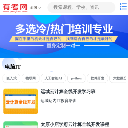
全国
电脑IT
嵌入式
物联网
人工智能AI
python
软件开发
大数据分
运城云计算全线开发学习班
运城达内IT教育培训
太原小店学府云计算全线开发课程