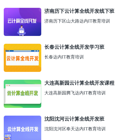
济南历下云计算全线开发线下班
济南历下区山大路达内IT教育培训
长春云计算全线开发学习班
长春达内IT教育培训
大连高新园云计算全线开发课程
大连高新园腾飞达内IT教育培训
沈阳沈河云计算全线开发班
沈阳沈河区奉天达内IT教育培训