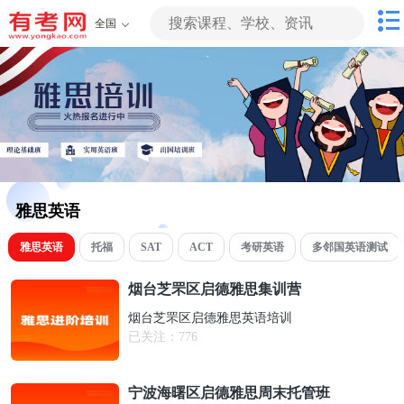
全国
雅思英语
雅思英语
托福
SAT
ACT
考研英语
多邻国英语测试
烟台芝罘区启德雅思集训营
烟台芝罘区启德雅思英语培训
已关注：
776
宁波海曙区启德雅思周末托管班