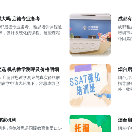
大吗 启德专业备考
成都有
吗?启德专业备考。雅思培训课程通
成都雅
求，设计系统化的课程。这些课程
培训市
种因素
选 机构教学测评及价格明细
烟台启
：启德雅思教学测评与真实价格解
烟台启
言”的留学申请大环境下，雅思成绩已
指导服
外，收费
哪家机构
烟台启
构?启德雅思是国际教育集团EIC-
烟台托