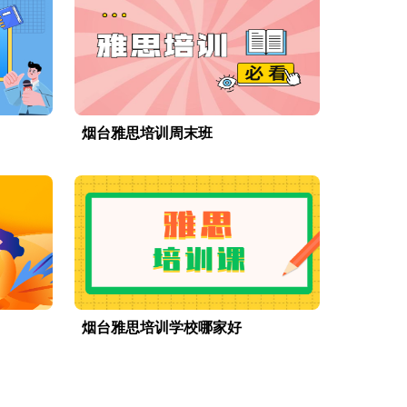
烟台雅思培训周末班
烟台雅思培训学校哪家好