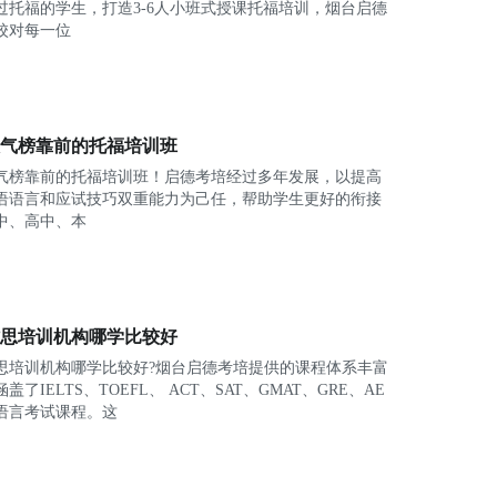
过托福的学生，打造3-6人小班式授课托福培训，烟台启德
校对每一位
气榜靠前的托福培训班
气榜靠前的托福培训班！启德考培经过多年发展，以提高
语语言和应试技巧双重能力为己任，帮助学生更好的衔接
中、高中、本
思培训机构哪学比较好
思培训机构哪学比较好?烟台启德考培提供的课程体系丰富
盖了IELTS、TOEFL、 ACT、SAT、GMAT、GRE、AE
语言考试课程。这