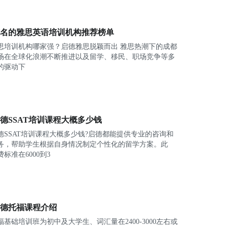
名的雅思英语培训机构推荐榜单
思培训机构哪家强？启德雅思脱颖而出 雅思热潮下的成都
场在全球化浪潮不断推进以及留学、移民、职场竞争等多
的驱动下
德SSAT培训课程大概多少钱
德SSAT培训课程大概多少钱?启德都能提供专业的咨询和
务，帮助学生根据自身情况制定个性化的留学方案。此
标准在6000到3
德托福课程介绍
福基础培训班为初中及大学生、词汇量在2400-3000左右或