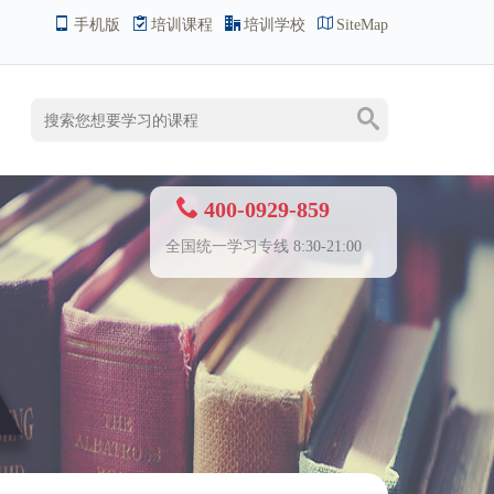
手机版
培训课程
培训学校
SiteMap
400-0929-859
全国统一学习专线 8:30-21:00