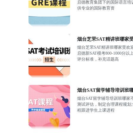
启德教育集团下的国际语言培
供专业的国际教育资
烟台芝罘SAT精讲班哪家
烟台芝罘SAT精讲班哪家受欢
启德新SAT模考800-1000
评分标准，补充话题高
烟台SAT留学辅导培训班
烟台SAT留学辅导培训班哪家
测试评估，制定合理课程规划
程跟进学生上课进程