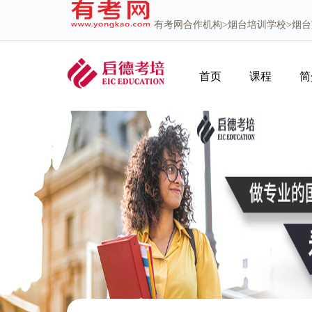
有考网
合作机构>
烟台培训学校
>烟
首页
课程
简