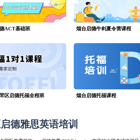
德ACT基础班
烟台启德牛剑夏令营课程
罘区启德托福全程班
烟台启德托福课程
区启德雅思英语培训