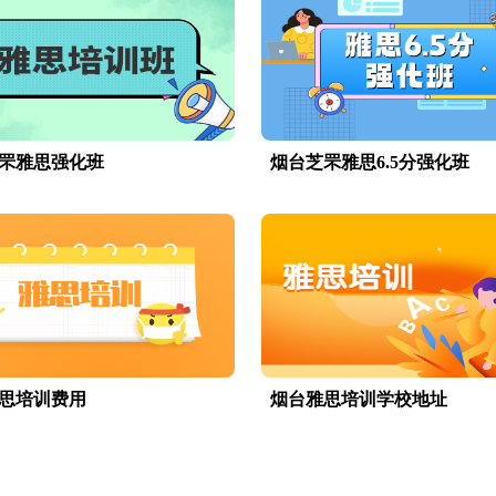
罘雅思强化班
烟台芝罘雅思6.5分强化班
思培训费用
烟台雅思培训学校地址