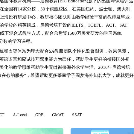
国际教育机构——启德教育(EIC Education)旗下的出国考试培训品
在全国有14家分校，30个旗舰校区，在美国纽约、波士顿、澳大利
上海设有研发中心，教研核心团队则由教学经验丰富的教师及毕业
学校的精英组成，启德考培开设的IELTS、TOEFL、ACT、SAT、
上线下混合式教学方式，配合总斥资1500万美元研发的学习系统
更多分数的学习课程。
统和支架体系为理念配合SA教服团队个性化监督跟进，效果保障，
英语
语言和应试技巧双重能力为己任，帮助学生更好的衔接国外初
美化的教学思维帮助学生无缝衔接海外求学生活。2016年启德考培
放在心的服务”，希望帮助更多莘莘学子圆梦海外知名大学，成就更好
CT
A-Level
GRE
GMAT
SSAT