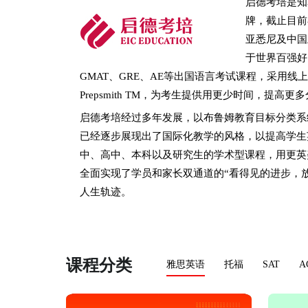
启德考培是知名
牌，截止目前
亚悉尼及中国
于世界百强好的
GMAT
、GRE、AE等出国语言考试课程，采用线
Prepsmith TM，为考生提供用更少时间，提高
启德考培经过多年发展，以布鲁姆教育目标分类系
已经逐步展现出了国际化教学的风格，以提高
学生
中、高中、本科以及研究生的学术型课程，用更英
全面实现了学员和家长双通道的“看得见的进步，
人生轨迹。
课程分类
雅思英语
托福
SAT
A