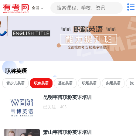
全国
职称英语
青少儿英语
职称英语
基础英语
职场英语
实用英语
旅
昆明韦博职称英语培训
已关注：
405
萧山韦博职称英语培训