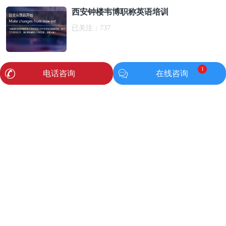
西安钟楼韦博职称英语培训
已关注：
737
厦门嘉禾韦博职称英语培训
1
电话咨询
在线咨询
已关注：
649
厦门思明南路韦博职称英语培训
已关注：
965
潍坊万达广场韦博职称英语培训
已关注：
523