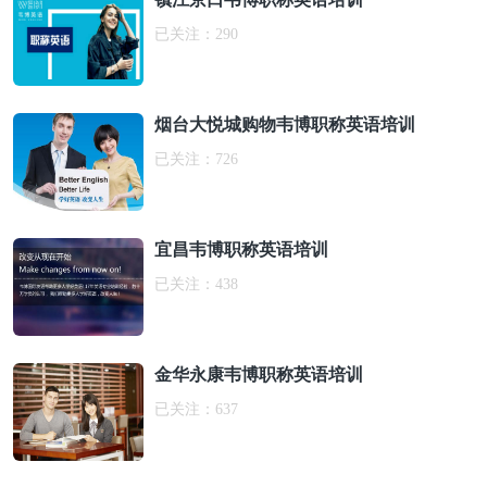
已关注：
290
烟台大悦城购物韦博职称英语培训
已关注：
726
宜昌韦博职称英语培训
已关注：
438
金华永康韦博职称英语培训
已关注：
637