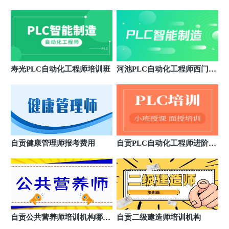
四川省乐山市市中区嘉定中路570号嘉州国际商业中心
S7-1200/1500编程班
SMART编程班
写字楼1608室
四川泸州优路教育培训学校
10
四川省泸州市江阳区酒城大道三段12号佳乐世纪城金
融中心12号楼1508室
四川遂宁优路教育培训学校
11
四川省遂宁市船山区河东新区德水北路56号正黄·金域
寿光PLC自动化工程师培训班
河池PLC自动化工程师西门子
国际7栋13层4、5、6号
S7-1200/1500编程班
四川德阳优路教育培训学校
12
四川省德阳市旌阳区岷江西路一段256号汇通大厦A座
510室
四川宜宾优路教育培训学校
13
四川省宜宾市翠屏区翠柏大道东段152号理想城商务写
字楼A座1611室
自贡健康管理师报考费用
自贡PLC自动化工程师进阶培
四川南充优路教育培训学校
14
训班
四川省南充市高坪区江东中路七段1号天来写字楼624
室
四川绵阳优路教育培训学校
15
四川省绵阳市涪城区花园路9号万达广场6栋2单元1821
室
四川成都优路教育培训学校
16
自贡公共营养师培训机构哪个
自贡二级建造师培训机构
四川省成都市武侯区新希望路7号丰德万瑞中心6层
好