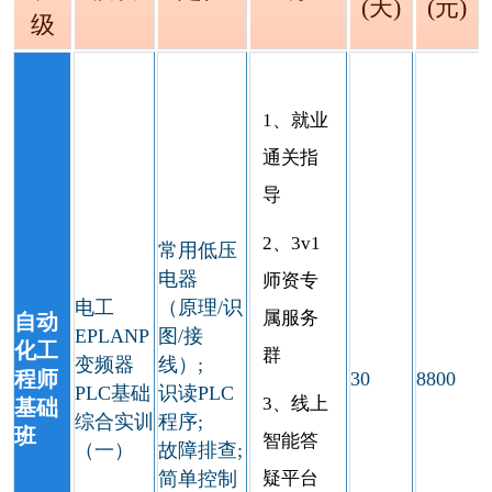
(天)
(元)
级
1、就业
通关指
导
2、3v1
常用低压
电器
师资专
电工
（原理/识
属服务
自动
EPLANP
图/接
化工
群
变频器
线）;
程师
30
8800
PLC基础
识读PLC
3、线上
基础
综合实训
程序;
班
智能答
（一）
故障排查;
简单控制
疑平台