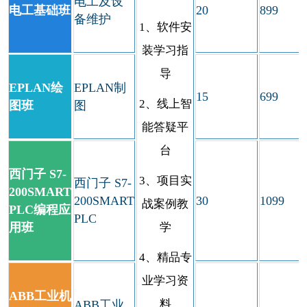
电工及设
电工基础班
20
899
备维护
1、软件安
装学习指
导
EPLAN绘
EPLAN制
15
699
2、线上智
图班
图
能答疑平
台
西门子 S7-
3、项目实
西门子 S7-
200SMART
200SMART
30
1099
战案例教
PLC编程应
PLC
用班
学
4、精品专
业学习资
ABB工业机
料
ABB工业