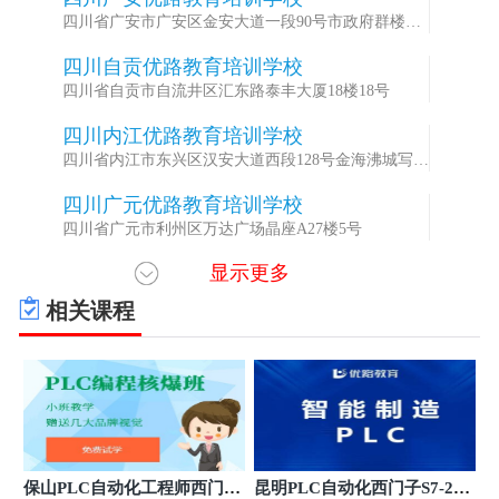
2
四川省广安市广安区金安大道一段90号市政府群楼二
楼11号
四川自贡优路教育培训学校
3
四川省自贡市自流井区汇东路泰丰大厦18楼18号
四川内江优路教育培训学校
4
四川省内江市东兴区汉安大道西段128号金海沸城写字
楼1栋9楼12-13号
四川广元优路教育培训学校
5
四川省广元市利州区万达广场晶座A27楼5号
显示更多
四川达州优路教育培训学校
6
四川省达州市达川区三里坪街道华蜀南路443号，城市
相关课程
坐标7-B5室
四川眉山优路教育培训学校
7
四川省眉山市东坡区裴城路69号财富中心A座901室
四川攀枝花优路教育培训学校
8
四川省攀枝花市东区炳草岗大街58号泰隆商务大厦东
楼2103室
四川乐山优路教育培训学校
9
保山PLC自动化工程师西门子
昆明PLC自动化西门子S7-200