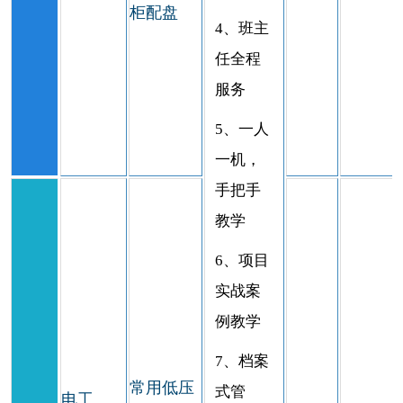
柜配盘
4、班主
任全程
服务
5、一人
一机，
手把手
教学
6、项目
实战案
例教学
7、档案
常用低压
式管
电工