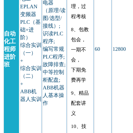
电器
EPLAN
理，过
（原理/读
变频器
程考核
图/选型/
PLC（基
接线）;
础+进
8、包教
自动
识读PLC
阶）
包会，
化工
程序;
综合实训
程师
编写常规
60
12800
一期不
（一）
进阶
PLC程序;
会，
+
班
故障排查;
综合实训
下期免
中等控制
（二）
柜配盘;
费再学
+
ABB机器
ABB机
9、精品
人基本操
器人实训
作
配套讲
义
10、技