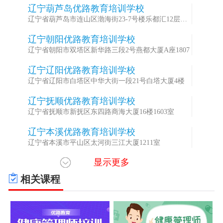
辽宁葫芦岛优路教育培训学校
1
辽宁省葫芦岛市连山区渤海街23-7号楼乐都汇12层
1203室
辽宁朝阳优路教育培训学校
2
辽宁省朝阳市双塔区新华路三段2号燕都大厦A座1807
辽宁辽阳优路教育培训学校
3
辽宁省辽阳市白塔区中华大街一段21号白塔大厦4楼
辽宁抚顺优路教育培训学校
4
辽宁省抚顺市新抚区东四路商海大厦16楼1603室
辽宁本溪优路教育培训学校
5
辽宁省本溪市平山区太河街三江大厦1211室
显示更多
辽宁营口优路教育培训学校
6
辽宁省营口市站前区万达营销中心6A写字楼1226室
相关课程
辽宁丹东优路教育培训学校
7
辽宁省丹东市振兴区锦山大街298-1号万达广场写字楼
B座1807-1808室