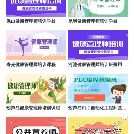
辽宁鞍山优路教育培训学校
8
辽宁省鞍山市铁东区南胜利路21号万科写字楼2119室
辽宁盘锦优路教育培训学校
9
保山健康管理师培训学校
昆明健康管理师培训学校
辽宁省盘锦市兴隆台区双兴中路77号新宇保利大厦
1221-1222室
辽宁锦州优路教育培训学校
10
辽宁省锦州市古塔区重庆路2段21号宇洋大厦501室
（原万成大厦）
辽宁大连优路教育培训学校
11
辽宁省大连市沙河口区西安路86号行政大厦1702室
寿光健康管理师培训课程
河池健康管理师培训班费用
辽宁沈阳优路教育培训学校
12
辽宁省沈阳市沈河区青年北大街7号东煤地质大厦二层
葫芦岛健康管理师培训课程
葫芦岛PLC自动化工程师基础
培训班