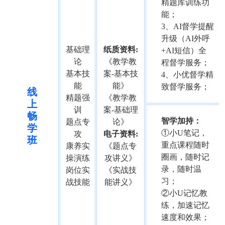
精题库训练功
能；
3、AI督学提醒
升级（AI外呼
基础理
纸质资料:
+AI短信）全
论
《教学教
程督学服务；
基本技
案-基本技
4、小优督学精
能
能》
致督学服务；
线
精题强
《教学教
上
训
案-基础理
畅
智学加持：
题点专
论》
学
①小U笔记，
攻
电子资料:
班
重点课程随时
康养实
《题点专
圈画，随时记
操演练
攻讲义》
录，随时温
岗位实
《实战技
习；
战技能
能讲义》
②小U记忆教
练，加速记忆
速度和效果；