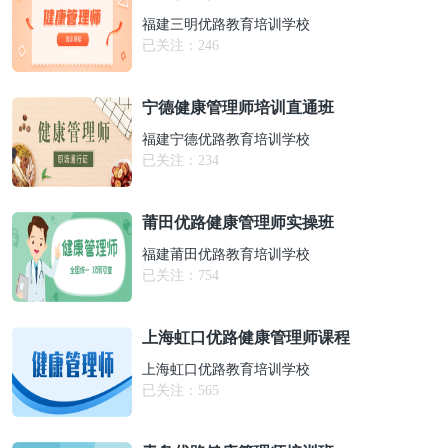
福建三明优路教育培训学校
已关注：
246
宁德健康管理师培训直通班
福建宁德优路教育培训学校
已关注：
234
莆田优路健康管理师实操班
福建莆田优路教育培训学校
已关注：
754
上海虹口优路健康管理师课程
上海虹口优路教育培训学校
已关注：
565