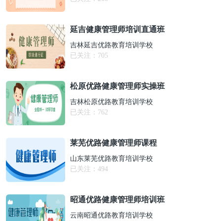
延吉健康管理师培训直通班
吉林延吉优路教育培训学校
已关注：
705
松原优路健康管理师实操班
吉林松原优路教育培训学校
已关注：
762
莱芜优路健康管理师课程
山东莱芜优路教育培训学校
已关注：
494
昭通优路健康管理师培训班
云南昭通优路教育培训学校