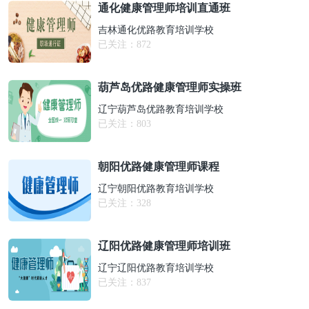
通化健康管理师培训直通班
吉林通化优路教育培训学校
已关注：
872
葫芦岛优路健康管理师实操班
辽宁葫芦岛优路教育培训学校
已关注：
803
朝阳优路健康管理师课程
辽宁朝阳优路教育培训学校
已关注：
328
辽阳优路健康管理师培训班
辽宁辽阳优路教育培训学校
已关注：
837