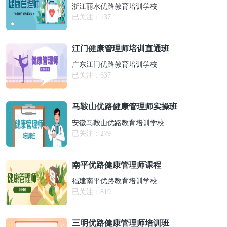
浙江丽水优路教育培训学校
已关注：
137
江门健康管理师培训直通班
广东江门优路教育培训学校
已关注：
637
马鞍山优路健康管理师实操班
安徽马鞍山优路教育培训学校
已关注：
279
南平优路健康管理师课程
福建南平优路教育培训学校
已关注：
819
三明优路健康管理师培训班