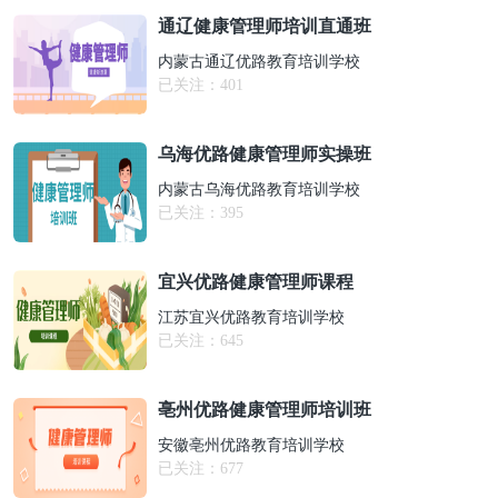
通辽健康管理师培训直通班
内蒙古通辽优路教育培训学校
已关注：
401
乌海优路健康管理师实操班
内蒙古乌海优路教育培训学校
已关注：
395
宜兴优路健康管理师课程
江苏宜兴优路教育培训学校
已关注：
645
亳州优路健康管理师培训班
安徽亳州优路教育培训学校
已关注：
677