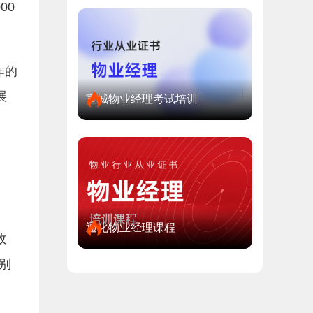
00
作的
展
宣城物业经理考试培训
通化物业经理课程
收
别