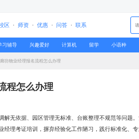
校区
·
师资
·
优惠
·
问答
·
联系
学习辅导
兴趣爱好
计算机
留学
小语种
6年廊坊物业经理报名流程怎么办理
名流程怎么办理
调解无依据、园区管理无标准、台账整理不规范等问题。
业经理考证培训，摒弃经验化工作陋习，践行标准化、专