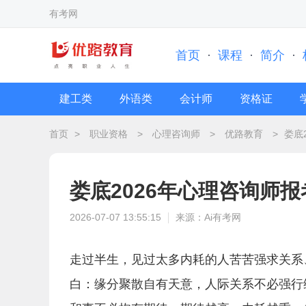
有考网
首页
·
课程
·
简介
·
建工类
外语类
会计师
资格证
首页
>
职业资格
>
心理咨询师
>
优路教育
>
娄底
娄底2026年心理咨询师
2026-07-07 13:55:15
来源：Ai有考网
走过半生，见过太多内耗的人苦苦强求关系
白：缘分聚散自有天意，人际关系不必强行