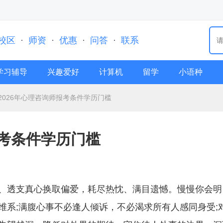
校区
·
师资
·
优惠
·
问答
·
联系
学习辅导
兴趣爱好
计算机
留学
小语种
2026年心理咨询师报考条件学历门槛
报考条件学历门槛
、透支真心换取偏爱，耗尽热忱、满目遗憾。慢慢你会明
维系;满腹心事不必逢人倾诉，不必渴求所有人感同身受;