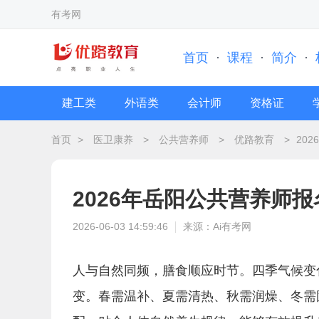
有考网
首页
·
课程
·
简介
·
建工类
外语类
会计师
资格证
首页
>
医卫康养
>
公共营养师
>
优路教育
>
20
2026年岳阳公共营养师
2026-06-03 14:59:46
来源：Ai有考网
人与自然同频，膳食顺应时节。四季气候变
变。春需温补、夏需清热、秋需润燥、冬需