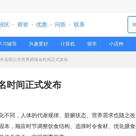
校区
·
师资
·
优惠
·
问答
·
联系
学习辅导
兴趣爱好
计算机
留学
小语种
26年岳阳公共营养师报名时间正式发布
报名时间正式发布
化不同，人体的代谢规律、脏腑状态、营养需求也随之改
固本，顺应时节调整饮食结构、选择时令食材、优化膳食