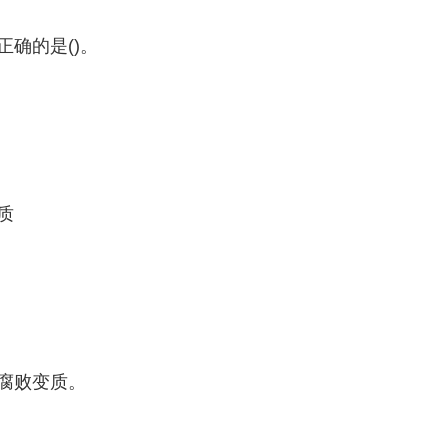
确的是()。
质
腐败变质。