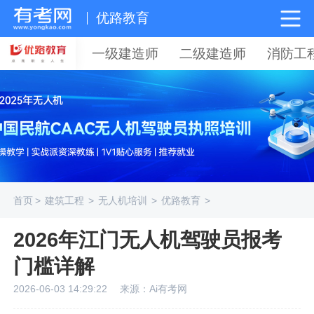
优路教育
一级建造师
二级建造师
消防工
首页
>
建筑工程
>
无人机培训
>
优路教育
>
2026年江门无人机驾驶员报考
门槛详解
2026-06-03 14:29:22
来源：Ai有考网