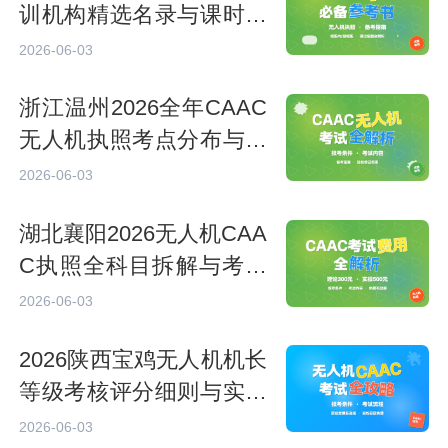
训机构精选名录与课时收
费明细
2026-06-03
浙江温州2026全年CAAC
无人机执照考点分布与每
月开考计划
2026-06-03
湖北襄阳2026无人机CAA
C执照全科目拆解与考核
难易程度分析
2026-06-03
2026陕西宝鸡无人机机长
等级考核评分细则与实操
扣分标准
2026-06-03