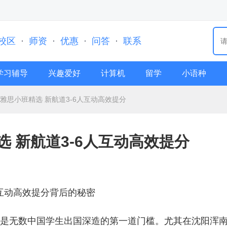
校区
·
师资
·
优惠
·
问答
·
联系
学习辅导
兴趣爱好
计算机
留学
小语种
南雅思小班精选 新航道3-6人互动高效提分
选 新航道3-6人互动高效提分
人互动高效提分背后的秘密
依然是无数中国学生出国深造的第一道门槛。尤其在沈阳浑