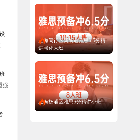
设
上海闵行区新航道雅思6.5分精
重
讲强化大班
班
重强
上海杨浦区雅思6分精讲小班
考