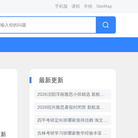
手机版
课程
学校
SiteMap
最新更新
2026沈阳浑南雅思小班精选 新航道3-6人互动高效提分
2026绍兴雅思暑假封闭营 新航道全日制集训短期冲刺
四平考研定向班哪家值得信赖 海文教学质量过硬
吉林考研学习班哪家教学经验丰富 海文办学底蕴深厚
南新