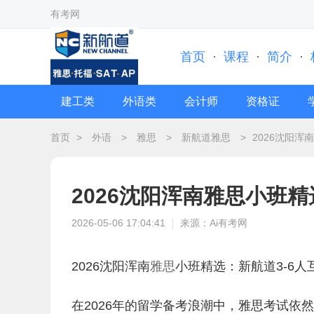
有考网
首页
·
课程
·
简介
·
建工类
外语类
会计师
资格证
首页
>
外语
>
雅思
>
新航道雅思
>
2026沈阳浑
2026沈阳浑南雅思小班精
2026-05-06 17:04:41
来源：Ai有考网
2026沈阳浑南
雅思
小班精选：新航道3-6
在2026年的留学备考浪潮中，雅思考试