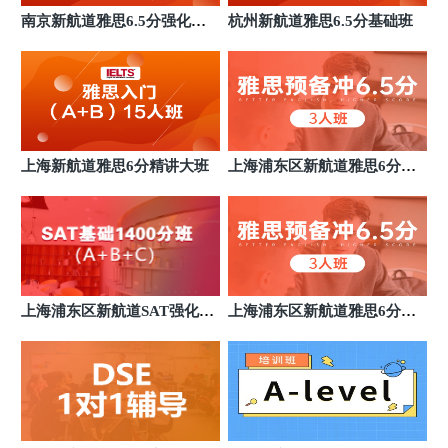
上海杨浦国宾新航道雅思培训
9
南京新航道雅思6.5分强化小
杭州新航道雅思6.5分基础班
上海杨浦区国宾路18号
班
上海长宁中山公园新航道雅思培训
10
长海长宁中山公园新航道
上海浦东世纪大道新航道雅思培训
11
浦东新区世纪大道1128号
上海新航道雅思6分精讲大班
上海浦东区新航道雅思6分班
基础班
上海徐汇AF艺术留学旗舰新航道雅思培训
12
徐汇区文定路
上海徐汇前程留学旗舰新航道雅思培训
13
徐汇区文定路
上海浦东区新航道SAT强化13
上海浦东区新航道雅思6分班
上海黄浦区人民广场新航道雅思培训
14
00分培训
基础班
上海黄浦区南京西路
上海徐汇文定新航道雅思培训
15
徐汇区文定路