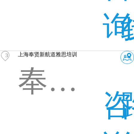
询
上海奉贤新航道雅思培训
3
奉贤区海思路
咨