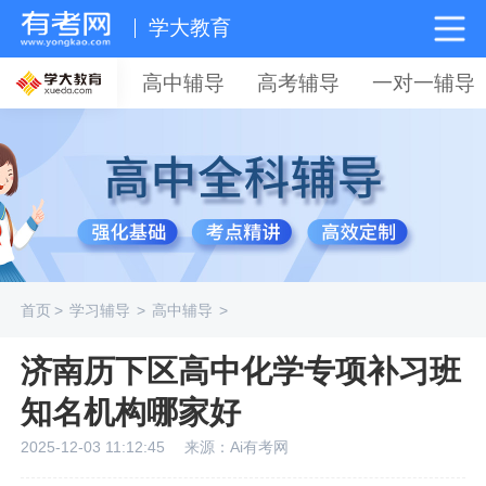
学大教育
高中辅导
高考辅导
一对一辅导
首页
>
学习辅导
>
高中辅导
>
济南历下区高中化学专项补习班
知名机构哪家好
2025-12-03 11:12:45
来源：Ai有考网