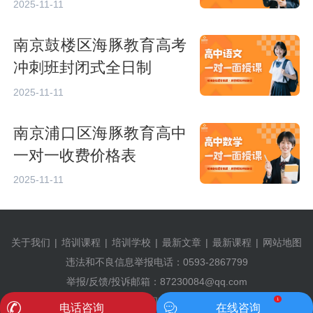
2025-11-11
南京鼓楼区海豚教育高考
冲刺班封闭式全日制
2025-11-11
南京浦口区海豚教育高中
一对一收费价格表
2025-11-11
关于我们
|
培训课程
|
培训学校
|
最新文章
|
最新课程
|
网站地图
违法和不良信息举报电话：0593-2867799
举报/反馈/投诉邮箱：87230084@qq.com
©2009-2024 有考网 |
闽ICP备2024057071号-1
1
电话咨询
在线咨询