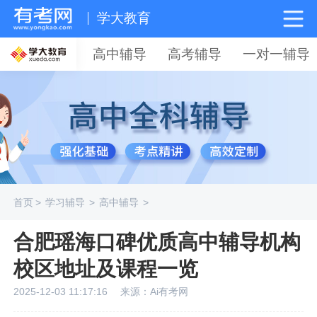
学大教育
高中辅导
高考辅导
一对一辅导
首页
>
学习辅导
>
高中辅导
>
合肥瑶海口碑优质高中辅导机构
校区地址及课程一览
2025-12-03 11:17:16
来源：Ai有考网