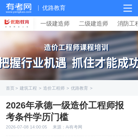
优路教育
一级建造师
二级建造师
消防工
首页
>
建筑工程
>
造价工程师
>
优路教育
>
2026年承德一级造价工程师报
考条件学历门槛
2026-07-08 14:00:05
来源：Ai有考网