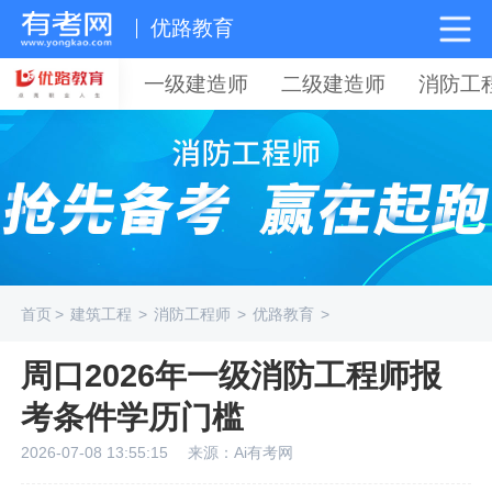
优路教育
一级建造师
二级建造师
消防工
首页
>
建筑工程
>
消防工程师
>
优路教育
>
周口2026年一级消防工程师报
考条件学历门槛
2026-07-08 13:55:15
来源：Ai有考网