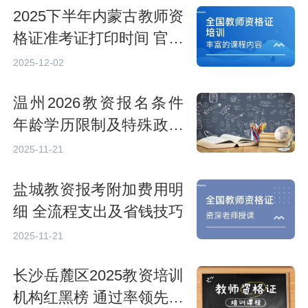
2025下半年内蒙古教师资
格证准考证打印时间 官网
操作步骤
2025-12-02
温州2026教资报名条件
年龄学历限制及特殊政策
解读
2025-11-21
盐城教资报考附加费用明
细 全流程支出及省钱技巧
2025-11-21
长沙岳麓区2025教资培训
机构红黑榜 通过率领先机