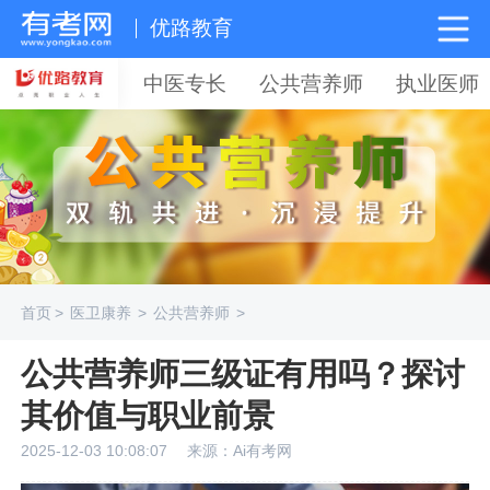
优路教育
中医专长
公共营养师
执业医师
首页
>
医卫康养
>
公共营养师
>
公共营养师三级证有用吗？探讨
其价值与职业前景
2025-12-03 10:08:07
来源：Ai有考网