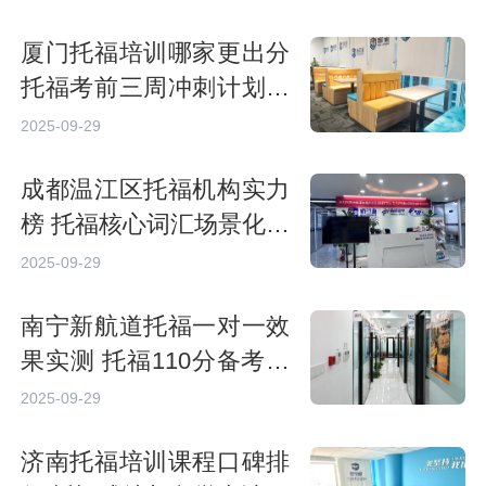
厦门托福培训哪家更出分
托福考前三周冲刺计划制
定
2025-09-29
成都温江区托福机构实力
榜 托福核心词汇场景化积
累技巧
2025-09-29
南宁新航道托福一对一效
果实测 托福110分备考瓶
颈突破策略
2025-09-29
济南托福培训课程口碑排