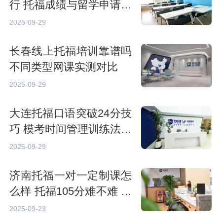
行 托福成绩与留学申请时
间匹配规划
2025-09-29
长春线上托福培训靠谱吗
不同类型网课实测对比
2025-09-29
大连托福口语突破24分技
巧 模考时间管理训练法分
享
2025-09-29
济南托福一对一定制课怎
么样 托福105分难不难 备
考技巧
2025-09-23