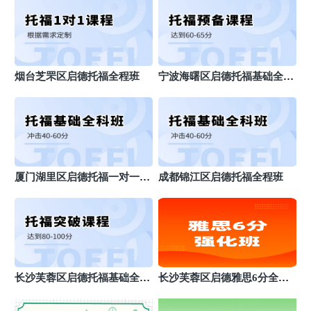
烟台芝罘区启德托福全程班
宁波海曙区启德托福基础全科
班
厦门湖里区启德托福一对一课
成都锦江区启德托福全程班
程
长沙芙蓉区启德托福基础全科
长沙芙蓉区启德雅思6分全科
班
强化班