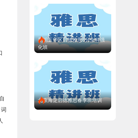
昆明五华区启德雅思6分全科强
化班
口
自
北京海淀启德雅思春季班培训
、词
人