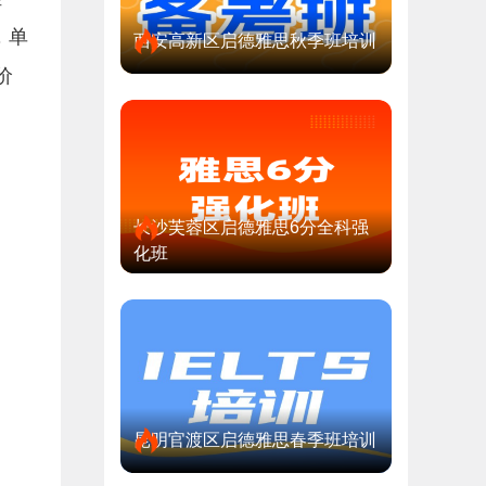
，单
西安高新区启德雅思秋季班培训
价
长沙芙蓉区启德雅思6分全科强
化班
昆明官渡区启德雅思春季班培训