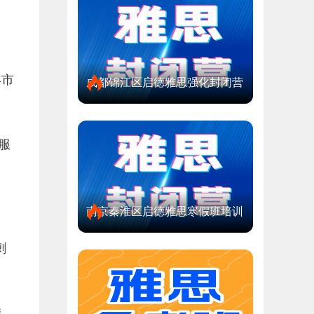
年市
成都锦江区启德雅思强化封闭营
服
南京秦淮区启德雅思寒假班培训
刺
挂