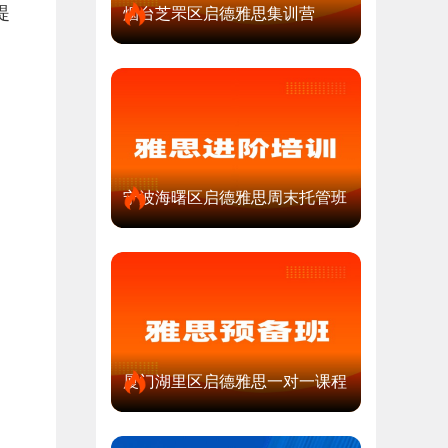
提
烟台芝罘区启德雅思集训营
宁波海曙区启德雅思周末托管班
厦门湖里区启德雅思一对一课程