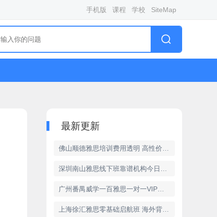
手机版
课程
学校
SiteMap
最新更新
佛山顺德雅思培训费用透明 高性价比机构推荐
深圳南山雅思线下班靠谱机构今日盘点实景教学
广州番禺威学一百雅思一对一VIP班 2026学费+课时明细
上海徐汇雅思零基础启航班 海外背景师资机构精选