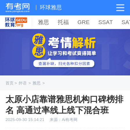
环球雅思
雅思
托福
GRE
SSAT
SA
首页
>
外语
>
雅思
>
太原小店靠谱雅思机构口碑榜排
名 高通过率线上线下混合班
2025-09-30 15:14:21
来源：Ai有考网