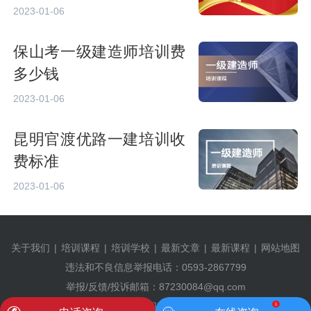
2023-01-06
保山考一级建造师培训费
多少钱
2023-01-06
昆明官渡优路一建培训收
费标准
2023-01-06
关于我们
|
培训课程
|
培训学校
|
最新文章
|
最新课程
|
网站地图
违法和不良信息举报电话：0593-2867799
举报/反馈/投诉邮箱：87230084@qq.com
©2009-2024 有考网 |
闽ICP备2024057071号-1
1