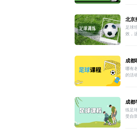
北京
足球
效，
一
成都
哪有
的活
成都
练足
受自
那