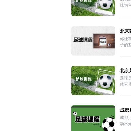
球为
北京
你还
子的
北京
足球
体素
力
成都
成都
动不