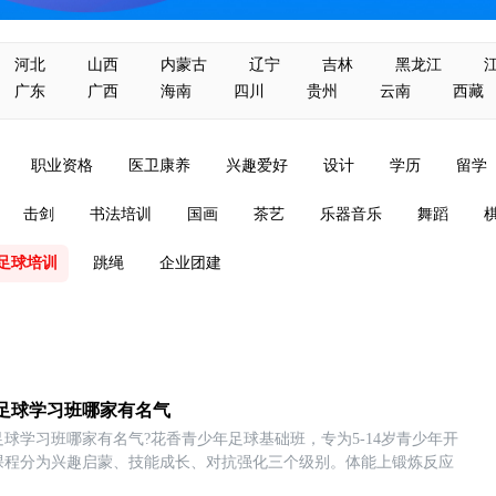
河北
山西
内蒙古
辽宁
吉林
黑龙江
广东
广西
海南
四川
贵州
云南
西藏
职业资格
医卫康养
兴趣爱好
设计
学历
留学
击剑
书法培训
国画
茶艺
乐器音乐
舞蹈
足球培训
跳绳
企业团建
足球学习班哪家有名气
足球学习班哪家有名气?花香青少年足球基础班，专为5-14岁青少年开
课程分为兴趣启蒙、技能成长、对抗强化三个级别。体能上锻炼反应