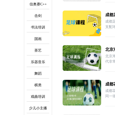
信奥赛C++
成都
击剑
成都
支配
书法培训
国画
北京
茶艺
北京
代非
乐器音乐
舞蹈
成都
棋类
成都
同一
戏曲培训
少儿小主播