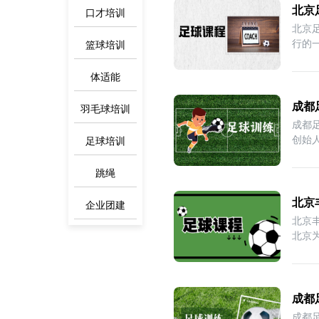
北京
口才培训
北京
行的
篮球培训
体适能
成都
羽毛球培训
成都
创始
足球培训
跳绳
北京
企业团建
北京
北京
成都
成都