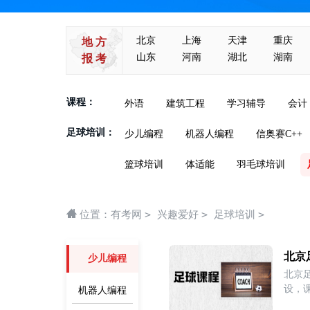
北京
上海
天津
重庆
地 方
山东
河南
湖北
湖南
报 考
课程：
外语
建筑工程
学习辅导
会计
足球培训：
少儿编程
机器人编程
信奥赛C++
篮球培训
体适能
羽毛球培训
>
>
>
位置：
有考网
兴趣爱好
足球培训
北京
少儿编程
北京
设，
机器人编程