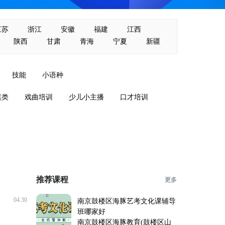
江苏
浙江
安徽
福建
江西
陕西
甘肃
青海
宁夏
新疆
技能
小语种
棋类
戏曲培训
少儿小主播
口才培训
推荐课程
更多
04.30
南京鼓楼区海豚艺考文化课辅导
班哪家好
南京鼓楼区海豚教育(鼓楼区山