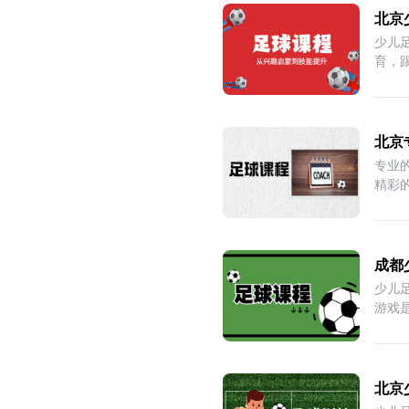
北京
少儿
育，
子
北京
专业
精彩
成都
少儿
游戏
北京