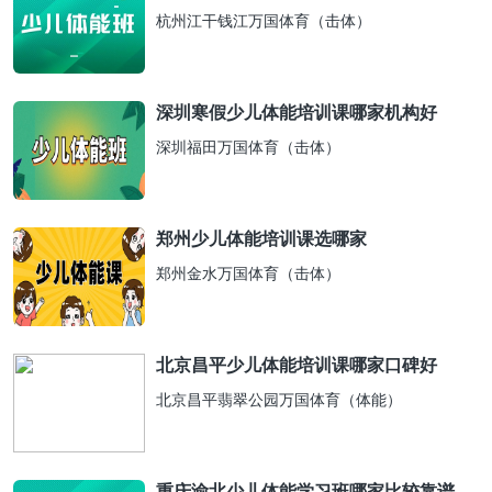
杭州江干钱江万国体育（击体）
深圳寒假少儿体能培训课哪家机构好
深圳福田万国体育（击体）
郑州少儿体能培训课选哪家
郑州金水万国体育（击体）
北京昌平少儿体能培训课哪家口碑好
北京昌平翡翠公园万国体育（体能）
重庆渝北少儿体能学习班哪家比较靠谱