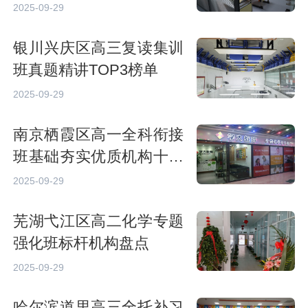
2025-09-29
银川兴庆区高三复读集训
班真题精讲TOP3榜单
2025-09-29
南京栖霞区高一全科衔接
班基础夯实优质机构十大
推荐
2025-09-29
芜湖弋江区高二化学专题
强化班标杆机构盘点
2025-09-29
哈尔滨道里高三全托补习