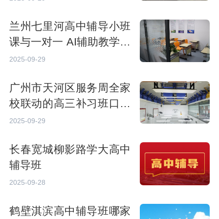
兰州七里河高中辅导小班
课与一对一 AI辅助教学效
果对比
2025-09-29
广州市天河区服务周全家
校联动的高三补习班口碑
名单
2025-09-29
长春宽城柳影路学大高中
辅导班
2025-09-28
鹤壁淇滨高中辅导班哪家