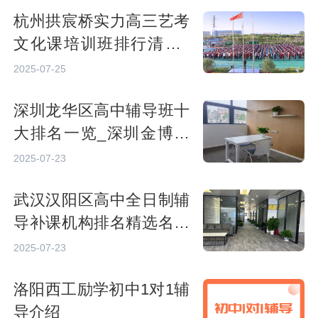
杭州拱宸桥实力高三艺考
文化课培训班排行清单_
杭州秦学教育
2025-07-25
深圳龙华区高中辅导班十
大排名一览_深圳金博教
育
2025-07-23
武汉汉阳区高中全日制辅
导补课机构排名精选名单
_武汉金博教育
2025-07-23
洛阳西工励学初中1对1辅
导介绍