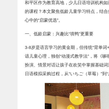
和平区作为教育高地，少儿日语培训机构如
的课程？本文聚焦低龄儿童学习特点，结合
心中的“启蒙优选”。
一、低龄启蒙：兴趣比“填鸭”更重要
3-8岁是语言学习的黄金期，但传统“背单
谙儿童心理，独创“动漫式教学法”，将《
扮演、情景对话让孩子在欢笑中掌握基础词
日语模拟采购过程，从“いちご（草莓）”到