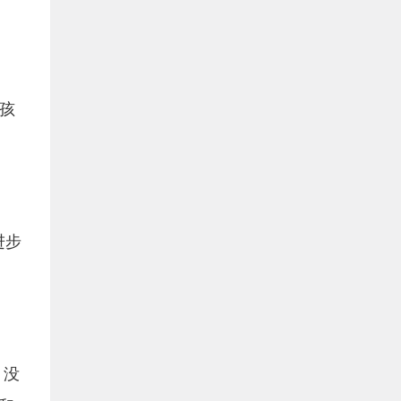
让孩
进步
，没