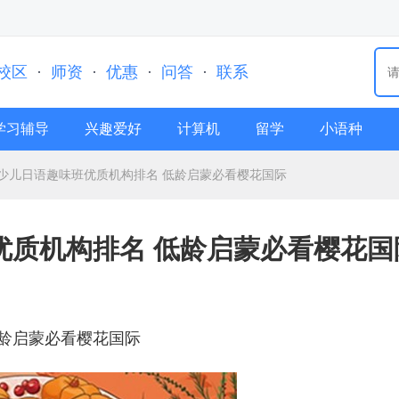
校区
·
师资
·
优惠
·
问答
·
联系
学习辅导
兴趣爱好
计算机
留学
小语种
少儿日语趣味班优质机构排名 低龄启蒙必看樱花国际
优质机构排名 低龄启蒙必看樱花国
龄启蒙必看樱花国际