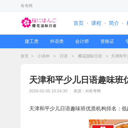
有考网
首页
·
课程
·
简介
·
建工类
外语类
会计师
资格证
首页
>
小语种
>
日语
>
樱花国际日语
>
天津和平
天津和平少儿日语趣味班
2026-02-05 10:24:30
来源：Ai有考网
天津和平少儿日语趣味班优质机构排名：低