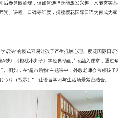
雨后春笋般涌现，但如何选择既能激发兴趣、又能夯实基
师资、课程、口碑等维度，揭秘樱花国际日语为何成为家
词+学语法”的模式容易让孩子产生抵触心理。樱花国际日语
哆啦A梦》《樱桃小丸子》等经典动画片段融入课堂，通过
汇。例如，在“超市购物”主题课中，外教老师会带领孩子
“おつり（找零）”，让语言学习与生活场景紧密结合。