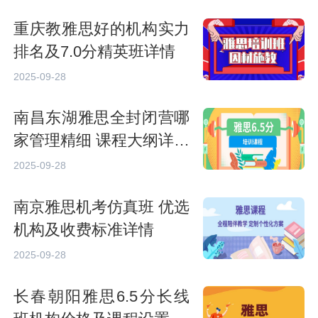
重庆教雅思好的机构实力
排名及7.0分精英班详情
2025-09-28
南昌东湖雅思全封闭营哪
家管理精细 课程大纲详细
介绍
2025-09-28
南京雅思机考仿真班 优选
机构及收费标准详情
2025-09-28
长春朝阳雅思6.5分长线