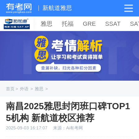
新航道雅思
雅思
托福
GRE
SSAT
SA
首页
>
外语
>
雅思
>
南昌2025雅思封闭班口碑TOP1
5机构 新航道校区推荐
2025-09-03 16:17:07
来源：Ai有考网