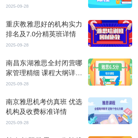
习规划
2025-09-28
重庆教雅思好的机构实力
排名及7.0分精英班详情
2025-09-28
南昌东湖雅思全封闭营哪
家管理精细 课程大纲详细
介绍
2025-09-28
南京雅思机考仿真班 优选
机构及收费标准详情
2025-09-28