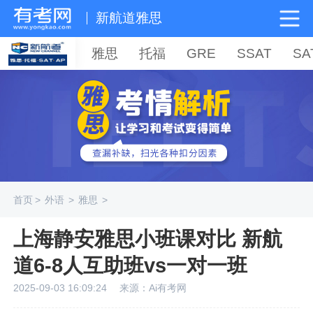
新航道雅思
雅思
托福
GRE
SSAT
SA
首页
>
外语
>
雅思
>
上海静安雅思小班课对比 新航
道6-8人互助班vs一对一班
2025-09-03 16:09:24
来源：Ai有考网